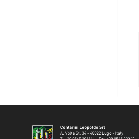
Contarini Leopoldo Srl
A. Volta St. 34 - 48022 Lugo - Italy