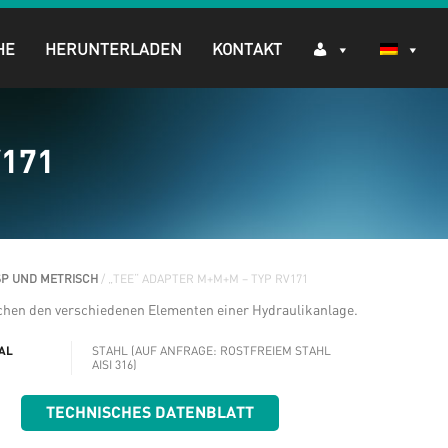
HE
HERUNTERLADEN
KONTAKT
V171
SP UND METRISCH
/ „TEE“ ADAPTER M+M+M – TYP RV171
chen den verschiedenen Elementen einer Hydraulikanlage.
AL
STAHL (AUF ANFRAGE: ROSTFREIEM STAHL
AISI 316)
TECHNISCHES DATENBLATT