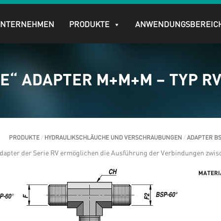
UNTERNEHMEN
PRODUKTE
ANWENDUNGSBEREIC
E“ ADAPTER M+M+M – TYP R
PRODUKTE
/
HYDRAULIKSCHLÄUCHE UND VERSCHRAUBUNGEN
/
ADAPTER B
dapter der Serie RV ermöglichen die Ausführung der Verbindungen zwis
MATERI