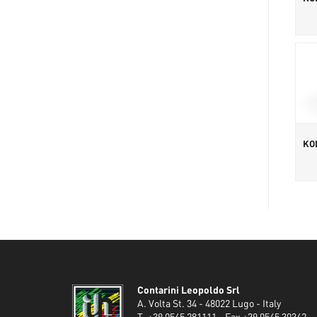
KO
Contarini Leopoldo Srl
A. Volta St. 34 - 48022 Lugo - Italy