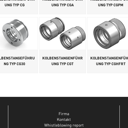
UNG TYP CG
UNG TYP CGA
UNG TYP CGPM
LBENSTANGEFÜHRU
KOLBENSTANGENFÜHR
KOLBENSTANGENFÜ
NG TYP CG30
UNG TYP CGT
UNG TYP CGHFRT
Firma
Kontakt
Whistleblowing report