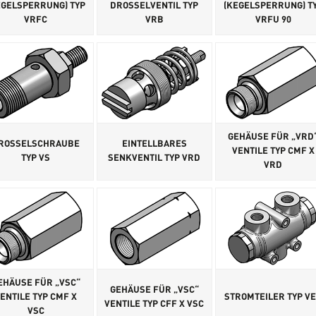
EGELSPERRUNG) TYP
DROSSELVENTIL TYP
(KEGELSPERRUNG) T
VRFC
VRB
VRFU 90
GEHÄUSE FÜR „VRD
ROSSELSCHRAUBE
EINTELLBARES
VENTILE TYP CMF X
TYP VS
SENKVENTIL TYP VRD
VRD
EHÄUSE FÜR „VSC“
GEHÄUSE FÜR „VSC“
ENTILE TYP CMF X
STROMTEILER TYP V
VENTILE TYP CFF X VSC
VSC