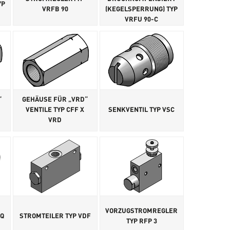
YP
VRFB 90
(KEGELSPERRUNG) TYP
VRFU 90-C
“
GEHÄUSE FÜR „VRD“
VENTILE TYP CFF X
SENKVENTIL TYP VSC
VRD
VORZUGSTROMREGLER
EQ
STROMTEILER TYP VDF
TYP RFP 3