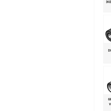
(K
D
G
V