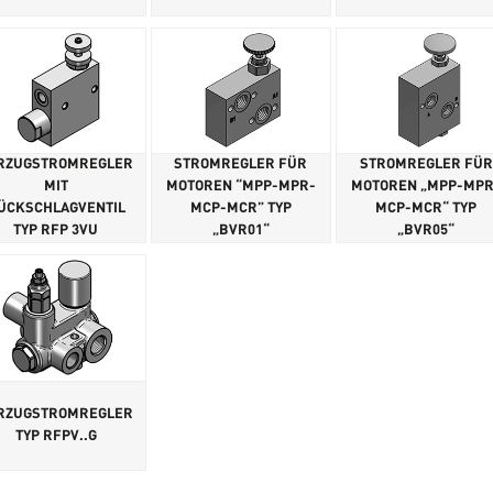
RZUGSTROMREGLER
STROMREGLER FÜR
STROMREGLER FÜR
MIT
MOTOREN “MPP-MPR-
MOTOREN „MPP-MPR
ÜCKSCHLAGVENTIL
MCP-MCR” TYP
MCP-MCR“ TYP
TYP RFP 3VU
„BVR01“
„BVR05“
RZUGSTROMREGLER
TYP RFPV..G