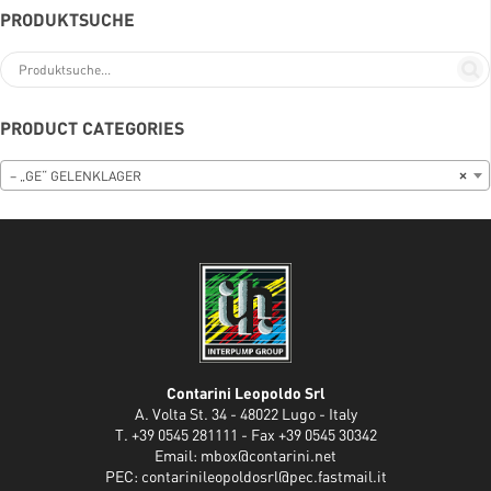
PRODUKTSUCHE
PRODUCT CATEGORIES
– „GE“ GELENKLAGER
×
Contarini Leopoldo Srl
A. Volta St. 34 - 48022 Lugo - Italy
T. +39 0545 281111 - Fax +39 0545 30342
Email:
mbox@contarini.net
PEC:
contarinileopoldosrl@pec.fastmail.it