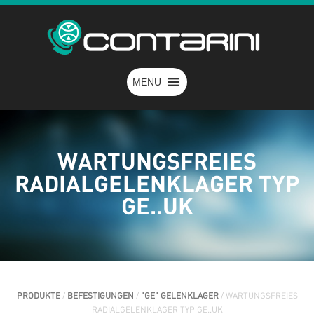
MENU
WARTUNGSFREIES
RADIALGELENKLAGER TYP
GE..UK
PRODUKTE
/
BEFESTIGUNGEN
/
"GE" GELENKLAGER
/ WARTUNGSFREIES
RADIALGELENKLAGER TYP GE..UK