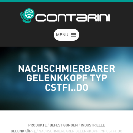
MENU
NACHSCHMIERBARER
GELENKKOPF TYP
CSTFI..DO
PRODUKTE
/
BEFESTIGUNGEN
/
INDUSTRIELLE
GELENKKÖPFE
/ NACHSCHMIERBARER GELENKKOPF TYP CSTFI..DO