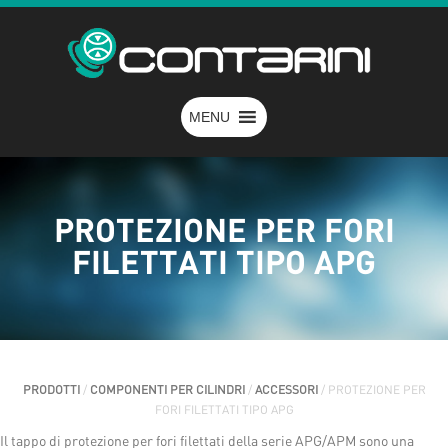
MENU
PROTEZIONE PER FORI
FILETTATI TIPO APG
PRODOTTI
/
COMPONENTI PER CILINDRI
/
ACCESSORI
/ PROTEZIONE PER
FORI FILETTATI TIPO APG
Il tappo di protezione per fori filettati della serie APG/APM sono una