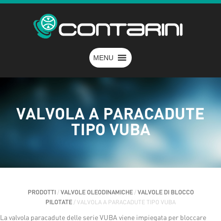
MENU
VALVOLA A PARACADUTE
TIPO VUBA
PRODOTTI
/
VALVOLE OLEODINAMICHE
/
VALVOLE DI BLOCCO
PILOTATE
/ VALVOLA A PARACADUTE TIPO VUBA
La valvola paracadute delle serie VUBA viene impiegata per bloccare