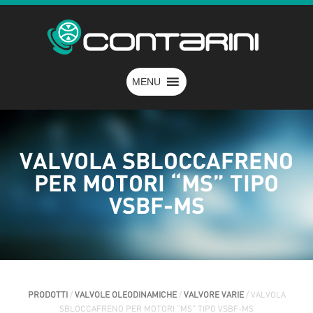
MENU
VALVOLA SBLOCCAFRENO
PER MOTORI “MS” TIPO
VSBF-MS
PRODOTTI
/
VALVOLE OLEODINAMICHE
/
VALVORE VARIE
/ VALVOLA
SBLOCCAFRENO PER MOTORI “MS” TIPO VSBF-MS