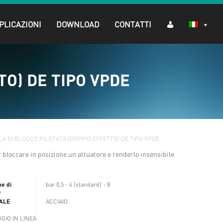
PLICAZIONI
DOWNLOAD
CONTATTI
TO) DE TIPO VPDE
LA DI BLOCCO PILOTATA (DOPPIO EFFETTO) DE TIPO VPDE
er bloccare in posizione un attuatore e renderlo insensibile
ne di
bar 0,5 - 4 (standard) - 8
a
ALE
ACCIAIO
GIO IN LINEA