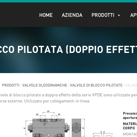
HOME
AZIENDA
PRODOTTI
AP
CO PILOTATA (DOPPIO EFFET
PRODOTTI
/
VALVOLE OLEODINAMICHE
/
VALVOLE DI BLOCCO PILOTATE
/ VALVO
lvole di blocco pilotate a doppio effetto della serie VPDE sono utilizzate p
forze esterne. Utilizzato per collegamenti in linea
Pressio
apertur
MATERI
CORPO
MONTAG