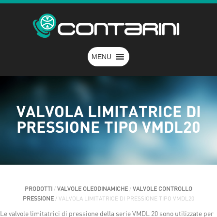
MENU
VALVOLA LIMITATRICE DI
PRESSIONE TIPO VMDL20
PRODOTTI
/
VALVOLE OLEODINAMICHE
/
VALVOLE CONTROLLO
PRESSIONE
/ VALVOLA LIMITATRICE DI PRESSIONE TIPO VMDL20
Le valvole limitatrici di pressione della serie VMDL 20 sono utilizzate per