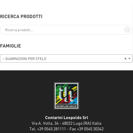
RICERCA PRODOTTI
FAMIGLIE
– GUARNIZIONI PER STELO
×
Contarini Leopoldo Srl
Via A. Volta, 34 - 48022 Lugo (RA) Italia
Tel. +39 0545 281111 - Fax +39 0545 30342