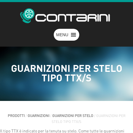
MENU
GUARNIZIONI PER STELO
TIPO TTX/S
PRODOTTI
/
GUARNIZIONI
/
GUARNIZIONI PER STELO
/ GUARNIZIONI PER
STELO TIPO TTX/S
Il tipo TTX è indicato per la tenuta su stelo. Come tutte le guarnizioni