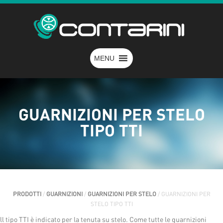
MENU
GUARNIZIONI PER STELO
TIPO TTI
PRODOTTI
/
GUARNIZIONI
/
GUARNIZIONI PER STELO
/ GUARNIZIONI PER
STELO TIPO TTI
ll tipo TTI è indicato per la tenuta su stelo. Come tutte le guarnizioni