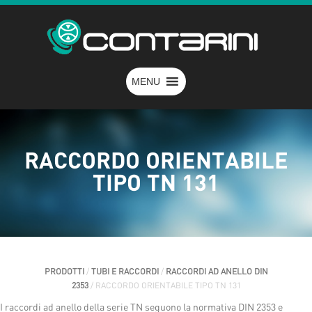
MENU
RACCORDO ORIENTABILE
TIPO TN 131
PRODOTTI
/
TUBI E RACCORDI
/
RACCORDI AD ANELLO DIN
2353
/ RACCORDO ORIENTABILE TIPO TN 131
I raccordi ad anello della serie TN seguono la normativa DIN 2353 e