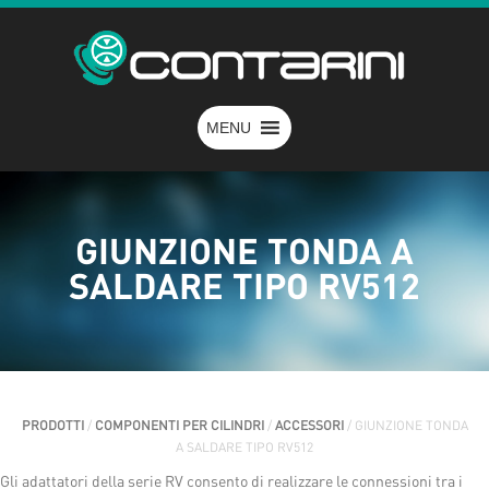
MENU
GIUNZIONE TONDA A
SALDARE TIPO RV512
PRODOTTI
/
COMPONENTI PER CILINDRI
/
ACCESSORI
/ GIUNZIONE TONDA
A SALDARE TIPO RV512
Gli adattatori della serie RV consento di realizzare le connessioni tra i