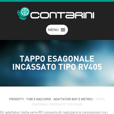
MENU
TAPPO ESAGONALE
INCASSATO TIPO RV405
PRODOTTI
/
TUBI E RACCORDI
/
ADATTATORI BSP E METRICI
/ TAPPO
ESAGONALE INCASSATO TIPO RV405
Gli adattatori della serie RV consento di realizzare le connessioni tra i