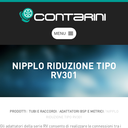
MENU
NIPPLO RIDUZIONE TIPO
RV301
PRODOTTI
/
TUBI E RACCORDI
/
ADATTATORI BSP E METRICI
/ NIPPLO
RIDUZIONE TIPO RV301
Gli adattatori della serie RV consento di realizzare le connessioni tra i