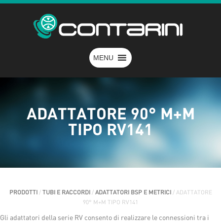
MENU
ADATTATORE 90° M+M
TIPO RV141
PRODOTTI
/
TUBI E RACCORDI
/
ADATTATORI BSP E METRICI
/ ADATTATORE
90° M+M TIPO RV141
Gli adattatori della serie RV consento di realizzare le connessioni tra i