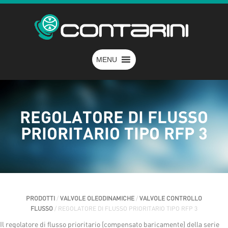
MENU
REGOLATORE DI FLUSSO
PRIORITARIO TIPO RFP 3
PRODOTTI
/
VALVOLE OLEODINAMICHE
/
VALVOLE CONTROLLO
FLUSSO
/ REGOLATORE DI FLUSSO PRIORITARIO TIPO RFP 3
Il regolatore di flusso prioritario (compensato baricamente) della serie