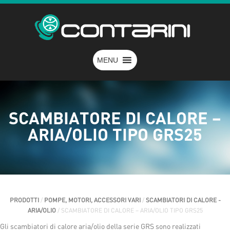
MENU
SCAMBIATORE DI CALORE –
ARIA/OLIO TIPO GRS25
PRODOTTI
/
POMPE, MOTORI, ACCESSORI VARI
/
SCAMBIATORI DI CALORE -
ARIA/OLIO
/ SCAMBIATORE DI CALORE – ARIA/OLIO TIPO GRS25
Gli scambiatori di calore aria/olio della serie GRS sono realizzati