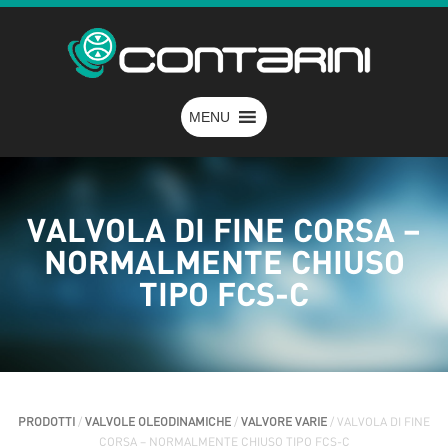
MENU
VALVOLA DI FINE CORSA –
NORMALMENTE CHIUSO
TIPO FCS-C
PRODOTTI
/
VALVOLE OLEODINAMICHE
/
VALVORE VARIE
/ VALVOLA DI FINE
CORSA – NORMALMENTE CHIUSO TIPO FCS-C