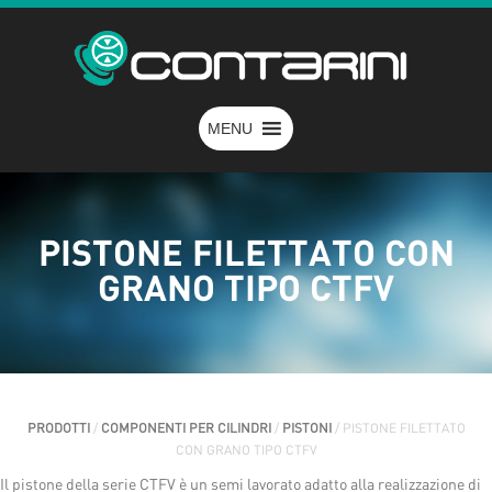
MENU
PISTONE FILETTATO CON
GRANO TIPO CTFV
PRODOTTI
/
COMPONENTI PER CILINDRI
/
PISTONI
/ PISTONE FILETTATO
CON GRANO TIPO CTFV
Il pistone della serie CTFV è un semi lavorato adatto alla realizzazione di