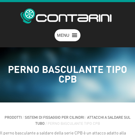
MENU
PERNO BASCULANTE TIPO
CPB
PRODOTTI
/
SISTEMI DI FISSAGGIO PER CILINDRI
/
ATTACCHI A SALDARE SUL
TUBO
/ PERNO BASCULANTE TIPO CPB
Il perno basculante a saldare della serie CPB è un attacco adatto alla