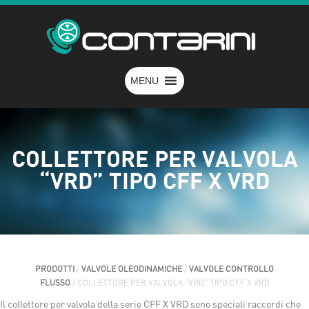
MENU
COLLETTORE PER VALVOLA
“VRD” TIPO CFF X VRD
PRODOTTI
/
VALVOLE OLEODINAMICHE
/
VALVOLE CONTROLLO
FLUSSO
/ COLLETTORE PER VALVOLA “VRD” TIPO CFF X VRD
Il collettore per valvola della serie CFF X VRD sono speciali raccordi che