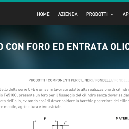
HOME
AZIENDA
PRODOTTI
AP
 CON FORO ED ENTRATA OLIO
PRODOTTI
/
COMPONENTI PER CILINDRI
/
FONDELLI
/ FONDELL
ndello della serie CFE è un semi lavorato adatto alla realizzazione di cilind
io Fe510C, presenta un foro per il fissaggio del cilindro senza dover saldare
rata dell’olio, evitando così di dover saldare la borchia posteriore del cili
re mobile, agricoltura e industriale.
MATERI