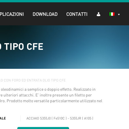
PLICAZIONI
DOWNLOAD
CONTATTI
 TIPO CFE
O CON FORO ED ENTRATA OLIO TIPO CFE
ri oleodinamici a semplice o doppio effetto. Realizzato in
 ulteriori attacchi. E’ inoltre presente un filetto per
ndro. Prodotto molto versatile particolarmente utilizzato nel
ALE
ACCIAIO S355J0 ( Fe510C ) - S355JR ( A105 )