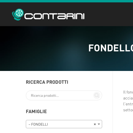
FONDELLO
RICERCA PRODOTTI
Il fo
accia
l’ent
setto
FAMIGLIE
– FONDELLI
×